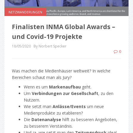
NETZWANDERUNGEN
Finalisten INMA Global Awards –
und Covid-19 Projekte
18/05/2020
By Norbert Specker
0
Was machen die Medienhäuser weltweit? In welche
Bereichen schaut man als Jury?
Wenn es um
Markenaufbau
geht.
Um
Verbindungen zur Gesellschaft
, zu den
Nutzern.
Wie setzt man
Anlässe/Events
um neue
Medienprodukte zu etablieren?
Die
Datenanalyse
hilft zu besseren Angeboten,
zu besserem Verständnis.
Und ja, wie setzt man den
Zeitungsdruck
ideal